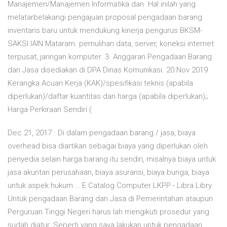
Manajemen/Manajemen Informatika dan Hal inilah yang
melatarbelakangi pengajuan proposal pengadaan barang
inventaris baru untuk mendukung kinerja pengurus BKSM-
SAKSI IAIN Mataram. pemulihan data, server, koneksi internet
terpusat, jaringan komputer. 3. Anggaran Pengadaan Barang
dan Jasa disediakan di DPA Dinas Komunikasi. 20 Nov 2019
Kerangka Acuan Kerja (KAK)/spesifikasi teknis (apabila
diperlukan)/daftar kuantitas dan harga (apabila diperlukan);;
Harga Perkiraan Sendiri (
Dec 21, 2017 · Di dalam pengadaan barang / jasa, biaya
overhead bisa diartikan sebagai biaya yang diperlukan oleh
penyedia selain harga barang itu sendiri, misalnya biaya untuk
jasa akuntan perusahaan, biaya asuransi, biaya bunga, biaya
untuk aspek hukum … E Catalog Computer LKPP - Libra Libry
Untuk pengadaan Barang dan Jasa di Pemerintahan ataupun
Perguruan Tinggi Negeri harus lah mengikuti prosedur yang
sudah diatur. Seperti yang saya lakukan untuk pengadaan