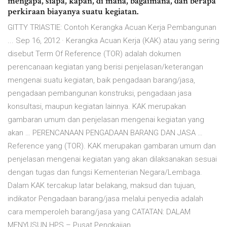
mengapa, siapa, kapan, di mana, bagaimana, dan berapa
perkiraan biayanya suatu kegiatan.
GITTY TRIASTIE: Contoh Kerangka Acuan Kerja Pembangunan
... Sep 16, 2012 · Kerangka Acuan Kerja (KAK) atau yang sering
disebut Term Of Reference (TOR) adalah dokumen
perencanaan kegiatan yang berisi penjelasan/keterangan
mengenai suatu kegiatan, baik pengadaan barang/jasa,
pengadaan pembangunan konstruksi, pengadaan jasa
konsultasi, maupun kegiatan lainnya. KAK merupakan
gambaran umum dan penjelasan mengenai kegiatan yang
akan … PERENCANAAN PENGADAAN BARANG DAN JASA …
Reference yang (TOR). KAK merupakan gambaran umum dan
penjelasan mengenai kegiatan yang akan dilaksanakan sesuai
dengan tugas dan fungsi Kementerian Negara/Lembaga.
Dalam KAK tercakup latar belakang, maksud dan tujuan,
indikator Pengadaan barang/jasa melalui penyedia adalah
cara memperoleh barang/jasa yang CATATAN: DALAM
MENYUSUN HPS – Pusat Pengkajian …