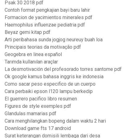
Psak 30 2018 pdf
Contoh format pengkajian bayi baru lahir
Formacion de yacimientos minerales pdf
Haemophilus influenzae pediatria pdf
Beyaz gemi kitap pdf
Arti peribahasa sunda jogjog neureuy buah loa
Principais teorias da motivação pdf
Geogebra en linea español
Tarımda kullanılan araçlar
La desmotivación del profesorado torres santome pdf
Ok google kamus bahasa inggris ke indonesia
Como sacar peso especifico de un cuerpo
Cara perbaiki epson l120 lampu berkedip
El guerrero pacifico libro resumen
Figures de style exemples pdf
Glandulas mamarias pdf
Cara menghilangkan bopeng dalam waktu 2 hari
Download game fts 17 android
Surat keterangan domisili lembaga dari desa