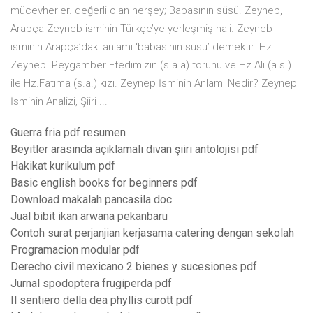
mücevherler. değerli olan herşey; Babasının süsü. Zeynep,
Arapça Zeyneb isminin Türkçe’ye yerleşmiş hali. Zeyneb
isminin Arapça’daki anlamı ‘babasının süsü’ demektir. Hz.
Zeynep. Peygamber Efedimizin (s.a.a) torunu ve Hz.Ali (a.s.)
ile Hz.Fatıma (s.a.) kızı. Zeynep İsminin Anlamı Nedir? Zeynep
İsminin Analizi, Şiiri ...
Guerra fria pdf resumen
Beyitler arasında açıklamalı divan şiiri antolojisi pdf
Hakikat kurikulum pdf
Basic english books for beginners pdf
Download makalah pancasila doc
Jual bibit ikan arwana pekanbaru
Contoh surat perjanjian kerjasama catering dengan sekolah
Programacion modular pdf
Derecho civil mexicano 2 bienes y sucesiones pdf
Jurnal spodoptera frugiperda pdf
Il sentiero della dea phyllis curott pdf