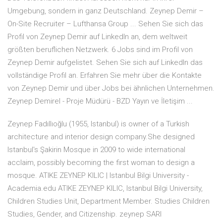
Umgebung, sondern in ganz Deutschland. Zeynep Demir –
On-Site Recruiter – Lufthansa Group ... Sehen Sie sich das
Profil von Zeynep Demir auf LinkedIn an, dem weltweit
größten beruflichen Netzwerk. 6 Jobs sind im Profil von
Zeynep Demir aufgelistet. Sehen Sie sich auf LinkedIn das
vollständige Profil an. Erfahren Sie mehr über die Kontakte
von Zeynep Demir und über Jobs bei ähnlichen Unternehmen.
Zeynep Demirel - Proje Müdürü - BZD Yayın ve İletişim ...
Zeynep Fadıllıoğlu (1955, Istanbul) is owner of a Turkish
architecture and interior design company.She designed
Istanbul's Şakirin Mosque in 2009 to wide international
acclaim, possibly becoming the first woman to design a
mosque. ATIKE ZEYNEP KILIC | Istanbul Bilgi University -
Academia.edu ATIKE ZEYNEP KILIC, Istanbul Bilgi University,
Children Studies Unit, Department Member. Studies Children
Studies, Gender, and Citizenship. zeynep SARI