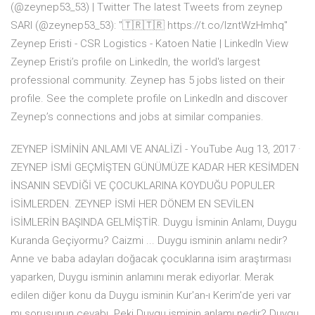
(@zeynep53_53) | Twitter The latest Tweets from zeynep
SARI (@zeynep53_53): "🇹🇷🇹🇷 https://t.co/IzntWzHmhq"
Zeynep Eristi - CSR Logistics - Katoen Natie | LinkedIn View
Zeynep Eristi’s profile on LinkedIn, the world's largest
professional community. Zeynep has 5 jobs listed on their
profile. See the complete profile on LinkedIn and discover
Zeynep’s connections and jobs at similar companies.
ZEYNEP İSMİNİN ANLAMI VE ANALİZİ - YouTube Aug 13, 2017 ·
ZEYNEP İSMİ GEÇMİŞTEN GÜNÜMÜZE KADAR HER KESİMDEN
İNSANIN SEVDİĞİ VE ÇOCUKLARINA KOYDUĞU POPULER
İSİMLERDEN. ZEYNEP İSMİ HER DÖNEM EN SEVİLEN
İSİMLERİN BAŞINDA GELMİŞTİR. Duygu İsminin Anlamı, Duygu
Kuranda Geçiyormu? Caizmi ... Duygu isminin anlamı nedir?
Anne ve baba adayları doğacak çocuklarına isim araştırması
yaparken, Duygu isminin anlamını merak ediyorlar. Merak
edilen diğer konu da Duygu isminin Kur'an-ı Kerim'de yeri var
mı sorusunun cevabı. Peki Duygu isminin anlamı nedir? Duygu