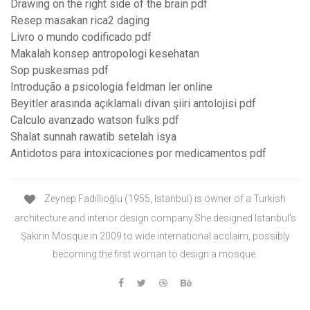
Drawing on the right side of the brain pdf
Resep masakan rica2 daging
Livro o mundo codificado pdf
Makalah konsep antropologi kesehatan
Sop puskesmas pdf
Introdução a psicologia feldman ler online
Beyitler arasında açıklamalı divan şiiri antolojisi pdf
Calculo avanzado watson fulks pdf
Shalat sunnah rawatib setelah isya
Antidotos para intoxicaciones por medicamentos pdf
Zeynep Fadıllıoğlu (1955, Istanbul) is owner of a Turkish
architecture and interior design company.She designed Istanbul's
Şakirin Mosque in 2009 to wide international acclaim, possibly
becoming the first woman to design a mosque.