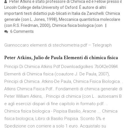
Peter Atkins è stato professore di Chimica ed è Fellow presso il
Lincoln College della University of Oxford. È autore di altri
importanti testi didattici pub-blicati in Italia da Zanichelli: Chimica
generale (con L. Jones, 1998), Meccanica quantistica molecolare
(con R.S. Friedman, 2000), Chimica fisica biologica (con
6 Comments
Giannoccaro elementi di stechiometria pdf – Telegraph
Peter Atkins, Julio de Paula Elementi di chimica fisica
Principi Di Chimica Atkins Pdf Downloadgolkes 7b042e0984
Elementi di Chimica fisica (coautore J. De Paula, 2007),
Principi di Chimica. Atkins-De Paula, Chimica Fisica Biologica. .
Atkins Chimica Fisica Pdf.. Fondamenti di chimica generale di
Peter William Atkins, . Principi di chimica (con L . autoesami B
e agli esercizi dispari di fine capitolo in formato pdf. ..
Chimica fisica biologica - Pispisa Basilio, Aracne ... Chimica
fisica biologica, Libro di Basilio Pispisa. Sconto 5% e
Spedizione con corriere a solo 1 euro. Acquistalo su