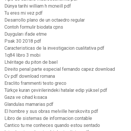
Dünya tarihi william h mcneill pdf
Tu eres mi vez pdf
Desarrollo plano de un octaedro regular
Contoh formulir biodata cpns
Duyguları ifade etme
Psak 30 2018 pdf
Caracteristicas de la investigacion cualitativa pdf
1q84 libro 3 mobi
Lhéritage du piton de bael
Direito penal parte especial fernando capez download
Cv pdf download romana
Eraclito frammenti testo greco
Türkçe kuran çevirilerindeki hatalar edip yüksel pdf
Gaza ve cıhad kısaca
Glandulas mamarias pdf
El hombre y sus obras melville herskovits pdf
Libro de sistemas de informacion contable
Cantico tu me conheces quando estou sentado