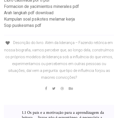
Libro cautivada por ti pdf
Formacion de yacimientos minerales pdf
Arah langkah pdf download
Kumpulan soal psikotes melamar kerja
Sop puskesmas pdf
Descrição do livro. Além da liderança – Fazendo retórica em
nossa biografia, vamos perceber que, ao longo dela, construímos
os próprios modelos de liderança sob a influência do que vimos,
experimentamos ou percebemos em outras pessoas ou
situações, daí vem a pergunta: que tipo de influência forjou as
maiores convicções?
1.1 Os pais e a motivação para a aprendizagem da
leitura … livros não é espontâneo, é necessária a