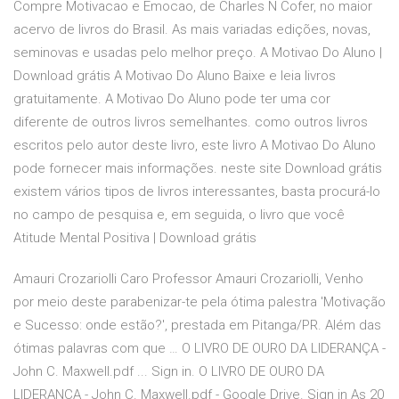
Compre Motivacao e Emocao, de Charles N Cofer, no maior
acervo de livros do Brasil. As mais variadas edições, novas,
seminovas e usadas pelo melhor preço. A Motivao Do Aluno |
Download grátis A Motivao Do Aluno Baixe e leia livros
gratuitamente. A Motivao Do Aluno pode ter uma cor
diferente de outros livros semelhantes. como outros livros
escritos pelo autor deste livro, este livro A Motivao Do Aluno
pode fornecer mais informações. neste site Download grátis
existem vários tipos de livros interessantes, basta procurá-lo
no campo de pesquisa e, em seguida, o livro que você
Atitude Mental Positiva | Download grátis
Amauri Crozariolli Caro Professor Amauri Crozariolli, Venho
por meio deste parabenizar-te pela ótima palestra 'Motivação
e Sucesso: onde estão?', prestada em Pitanga/PR. Além das
ótimas palavras com que … O LIVRO DE OURO DA LIDERANÇA -
John C. Maxwell.pdf ... Sign in. O LIVRO DE OURO DA
LIDERANÇA - John C. Maxwell.pdf - Google Drive. Sign in As 20