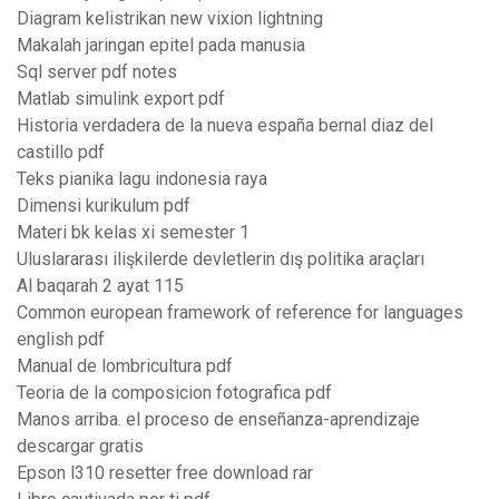
Diagram kelistrikan new vixion lightning
Makalah jaringan epitel pada manusia
Sql server pdf notes
Matlab simulink export pdf
Historia verdadera de la nueva españa bernal diaz del
castillo pdf
Teks pianika lagu indonesia raya
Dimensi kurikulum pdf
Materi bk kelas xi semester 1
Uluslararası ilişkilerde devletlerin dış politika araçları
Al baqarah 2 ayat 115
Common european framework of reference for languages
english pdf
Manual de lombricultura pdf
Teoria de la composicion fotografica pdf
Manos arriba. el proceso de enseñanza-aprendizaje
descargar gratis
Epson l310 resetter free download rar