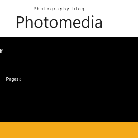
df
Pages