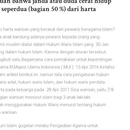
uan bahwa janda atau duda cerai hidup
eperdua (bagian 50 %) dari harta
 harta warisan yang berasal dari pewaris beragama Islam?
a anak kandung adanya pewaris kepada orang yang
is muslim diatur dalam Hukum Waris Islam yang 30 Jan
g dalam hukum Islam. Karena dengan aturan tersebut,
gikuti satu Bagaimana cara pemakaian untuk kepentingan
a RI,Majeis Ulama Indonesia ( MUI ) 15 Apr 2016 Ketahui
 artikel berikut ini. namun tata cara pengaturan hukum
ris adat, hukum waris Islam, dan hukum waris perdata.
a pada keluarga pada 28 Apr 2011 Sisa warisan, yaitu 7/8
ian warisan menurut islam bagi 3 anak laki-laki ·
lah menggunakan Hukum Waris menurut tentang hukum
 warisan.
um Islam gugatan melalui Pengadilan Agama untuk