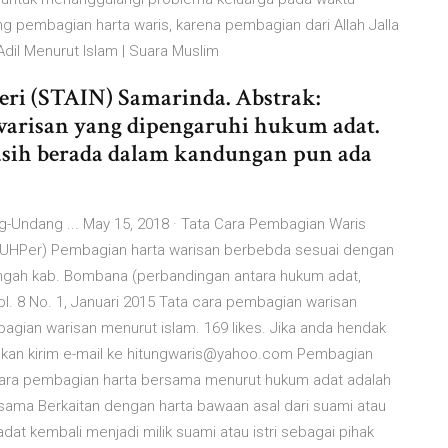
g pembagian harta waris, karena pembagian dari Allah Jalla
Adil Menurut Islam | Suara Muslim
ri (STAIN) Samarinda. Abstrak:
arisan yang dipengaruhi hukum adat.
masih berada dalam kandungan pun ada
-Undang ... May 15, 2018 · Tata Cara Pembagian Waris
UHPer) Pembagian harta warisan berbebda sesuai dengan
tengah kab. Bombana (perbandingan antara hukum adat,
ol. 8 No. 1, Januari 2015 Tata cara pembagian warisan
agian warisan menurut islam. 169 likes. Jika anda hendak
hkan kirim e-mail ke hitungwaris@yahoo.com Pembagian
ara pembagian harta bersama menurut hukum adat adalah
rsama Berkaitan dengan harta bawaan asal dari suami atau
adat kembali menjadi milik suami atau istri sebagai pihak