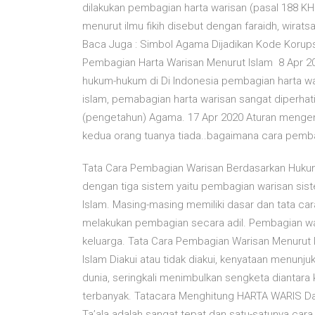
dilakukan pembagian harta warisan (pasal 188 K
menurut ilmu fikih disebut dengan faraidh, wiratsah
Baca Juga : Simbol Agama Dijadikan Kode Korupsi
Pembagian Harta Warisan Menurut Islam 8 Apr 202
hukum-hukum di Di Indonesia pembagian harta w
islam, pemabagian harta warisan sangat diperhati
(pengetahun) Agama. 17 Apr 2020 Aturan mengena
kedua orang tuanya tiada..bagaimana cara pemba
Tata Cara Pembagian Warisan Berdasarkan Hukum 
dengan tiga sistem yaitu pembagian warisan sis
Islam. Masing-masing memiliki dasar dan tata ca
melakukan pembagian secara adil. Pembagian war
keluarga. Tata Cara Pembagian Warisan Menurut 
Islam Diakui atau tidak diakui, kenyataan menun
dunia, seringkali menimbulkan sengketa diantar
terbanyak. Tatacara Menghitung HARTA WARIS Da
Ta’ala adalah sangat tepat dan satu-satunya ca