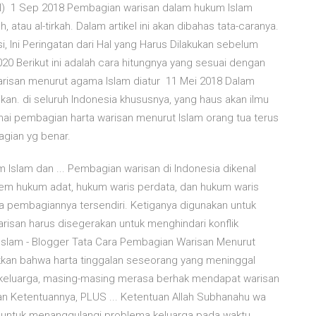
HI) 1 Sep 2018 Pembagian warisan dalam hukum Islam
, atau al-tirkah. Dalam artikel ini akan dibahas tata-caranya.
, Ini Peringatan dari Hal yang Harus Dilakukan sebelum
0 Berikut ini adalah cara hitungnya yang sesuai dengan
arisan menurut agama Islam diatur 11 Mei 2018 Dalam
kan. di seluruh Indonesia khususnya, yang haus akan ilmu
i pembagian harta warisan menurut Islam orang tua terus
gian yg benar.
Islam dan ... Pembagian warisan di Indonesia dikenal
tem hukum adat, hukum waris perdata, dan hukum waris
ra pembagiannya tersendiri. Ketiganya digunakan untuk
isan harus disegerakan untuk menghindari konflik
Islam - Blogger Tata Cara Pembagian Warisan Menurut
jukkan bahwa harta tinggalan seseorang yang meninggal
a keluarga, masing-masing merasa berhak mendapat warisan
n Ketentuannya, PLUS ... Ketentuan Allah Subhanahu wa
ra untuk menanggulangi problema keluarga pada waktu