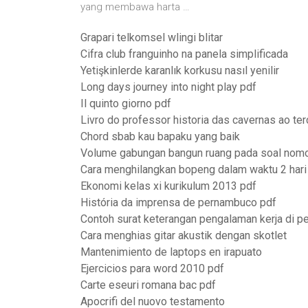
yang membawa harta …
Grapari telkomsel wlingi blitar
Cifra club franguinho na panela simplificada
Yetişkinlerde karanlık korkusu nasıl yenilir
Long days journey into night play pdf
Il quinto giorno pdf
Livro do professor historia das cavernas ao ter
Chord sbab kau bapaku yang baik
Volume gabungan bangun ruang pada soal nomor
Cara menghilangkan bopeng dalam waktu 2 hari
Ekonomi kelas xi kurikulum 2013 pdf
História da imprensa de pernambuco pdf
Contoh surat keterangan pengalaman kerja di p
Cara menghias gitar akustik dengan skotlet
Mantenimiento de laptops en irapuato
Ejercicios para word 2010 pdf
Carte eseuri romana bac pdf
Apocrifi del nuovo testamento