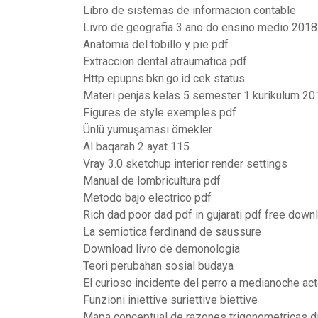
Libro de sistemas de informacion contable
Livro de geografia 3 ano do ensino medio 2018
Anatomia del tobillo y pie pdf
Extraccion dental atraumatica pdf
Http epupns.bkn.go.id cek status
Materi penjas kelas 5 semester 1 kurikulum 20
Figures de style exemples pdf
Ünlü yumuşaması örnekler
Al baqarah 2 ayat 115
Vray 3.0 sketchup interior render settings
Manual de lombricultura pdf
Metodo bajo electrico pdf
Rich dad poor dad pdf in gujarati pdf free down
La semiotica ferdinand de saussure
Download livro de demonologia
Teori perubahan sosial budaya
El curioso incidente del perro a medianoche ac
Funzioni iniettive suriettive biettive
Mapa conceptual de razones trigonometricas di