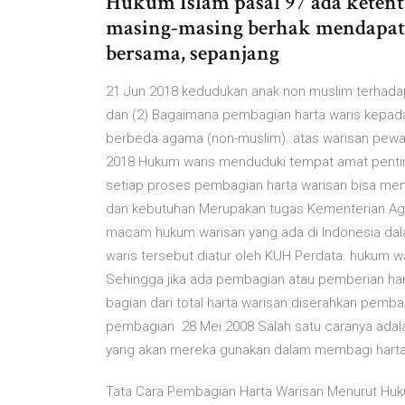
Hukum Islam pasal 97 ada ketent
masing-masing berhak mendapat s
bersama, sepanjang
21 Jun 2018 kedudukan anak non muslim terhadap
dan (2) Bagaimana pembagian harta waris kepad
berbeda agama (non-muslim). atas warisan pewar
2018 Hukum waris menduduki tempat amat pentin
setiap proses pembagian harta warisan bisa men
dan kebutuhan Merupakan tugas Kementerian Agam
macam hukum warisan yang ada di Indonesia dalam
waris tersebut diatur oleh KUH Perdata. hukum wa
Sehingga jika ada pembagian atau pemberian hart
bagian dari total harta warisan diserahkan pembag
pembagian 28 Mei 2008 Salah satu caranya ada
yang akan mereka gunakan dalam membagi harta
Tata Cara Pembagian Harta Warisan Menurut Huk