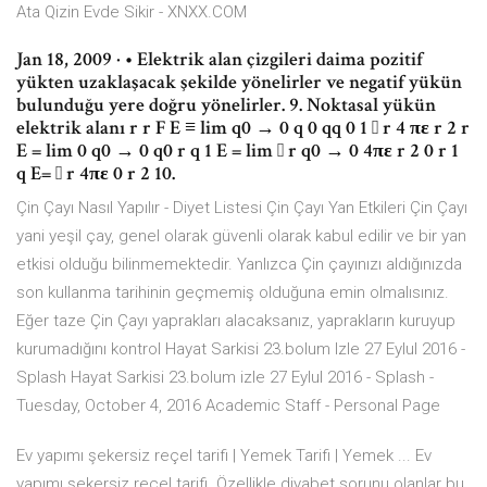
Ata Qizin Evde Sikir - XNXX.COM
Jan 18, 2009 · • Elektrik alan çizgileri daima pozitif
yükten uzaklaşacak şekilde yönelirler ve negatif yükün
bulunduğu yere doğru yönelirler. 9. Noktasal yükün
elektrik alanı r r F E ≡ lim q0 → 0 q 0 qq 0 1 ˆ r 4 πε r 2 r
E = lim 0 q0 → 0 q0 r q 1 E = lim ˆ r q0 → 0 4πε r 2 0 r 1
q E= ˆ r 4πε 0 r 2 10.
Çin Çayı Nasıl Yapılır - Diyet Listesi Çin Çayı Yan Etkileri Çin Çayı
yani yeşil çay, genel olarak güvenli olarak kabul edilir ve bir yan
etkisi olduğu bilinmemektedir. Yanlızca Çin çayınızı aldığınızda
son kullanma tarihinin geçmemiş olduğuna emin olmalısınız.
Eğer taze Çin Çayı yaprakları alacaksanız, yaprakların kuruyup
kurumadığını kontrol Hayat Sarkisi 23.bolum Izle 27 Eylul 2016 -
Splash Hayat Sarkisi 23.bolum izle 27 Eylul 2016 - Splash -
Tuesday, October 4, 2016 Academic Staff - Personal Page
Ev yapımı şekersiz reçel tarifi | Yemek Tarifi | Yemek ... Ev
yapımı şekersiz reçel tarifi. Özellikle diyabet sorunu olanlar bu