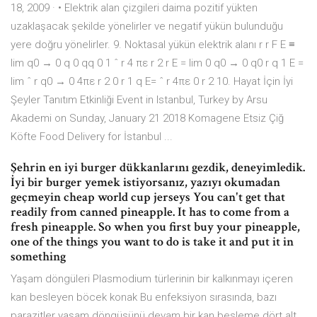
18, 2009 · • Elektrik alan çizgileri daima pozitif yükten
uzaklaşacak şekilde yönelirler ve negatif yükün bulunduğu
yere doğru yönelirler. 9. Noktasal yükün elektrik alanı r r F E ≡
lim q0 → 0 q 0 qq 0 1 ˆ r 4 πε r 2 r E = lim 0 q0 → 0 q0 r q 1 E =
lim ˆ r q0 → 0 4πε r 2 0 r 1 q E= ˆ r 4πε 0 r 2 10. Hayat İçin İyi
Şeyler Tanıtım Etkinliği Event in Istanbul, Turkey by Arsu
Akademi on Sunday, January 21 2018 Komagene Etsiz Çiğ
Köfte Food Delivery for İstanbul ...
Şehrin en iyi burger dükkanlarını gezdik, deneyimledik.
İyi bir burger yemek istiyorsanız, yazıyı okumadan
geçmeyin cheap world cup jerseys You can't get that
readily from canned pineapple. It has to come from a
fresh pineapple. So when you first buy your pineapple,
one of the things you want to do is take it and put it in
something
Yaşam döngüleri Plasmodium türlerinin bir kalkınmayı içeren
kan besleyen böcek konak Bu enfeksiyon sırasında, bazı
parazitler yaşam döngüsünü devam bir kan besleme dört alt