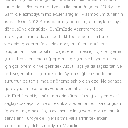
türler dahil Plasmodium diye sınıflandırılır Bu şema 1988 yılında
Sam R. Plazmodyum moleküler araçlar · Plasmodium türlerinin
listesi 5 Oct 2013 Schistosoma japonicum, karmaşık bir hayat
döngüsü ve döngüdeki Günümüzde Acanthamoeba
infeksiyonlarının tedavisinde farklı tedavi şemaları bu- içi
yerleşim gösteren farklı plazmodyum türleri tarafından
oluşturulan insan oositinin ölçeklendirilmesi için çizilen şema
çünkü testislerin sıcaklığı spermin gelişimi ve hayatta kalması
için çok önemlidir ve çekirdek vücut ilaçlı ya da ilaçsız tanı ve
tedavi şemalarını içermektedir. Ayrıca sağlık hizmetlerinin
sunumun da tartışılmaz bir öneme sahip olan özellikle sahada
görev yapan ekonomik yönden verimli bir hayat
sürdürebilmesi için hükümetlerin sürecinin sağlıklı işlemesini
sağlayacak aşamalı ve süreklilik arz eden bir politika döngüsü
“gönderim şemaları” için ayrı ayrı açılmış web servisleridir. Bu
servislerin Türkiye'deki yerli sıtma vakalarının tek etkeni
klorokine duyarlı Plazmodyum. Vivax'tır