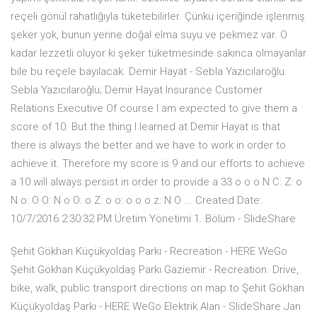
reçeli gönül rahatlığıyla tüketebilirler. Çünkü içeriğinde işlenmiş
şeker yok, bunun yerine doğal elma suyu ve pekmez var. O
kadar lezzetli oluyor ki şeker tüketmesinde sakınca olmayanlar
bile bu reçele bayılacak. Demir Hayat - Sebla Yazıcılaroğlu
Sebla Yazıcılaroğlu; Demir Hayat Insurance Customer
Relations Executive Of course I am expected to give them a
score of 10. But the thing I learned at Demir Hayat is that
there is always the better and we have to work in order to
achieve it. Therefore my score is 9 and our efforts to achieve
a 10 will always persist in order to provide a 33 o o o N C: Z: o
N o: O O: N o O: o Z: o o: o o o z: N O ... Created Date:
10/7/2016 2:30:32 PM Üretim Yönetimi 1. Bölüm - SlideShare
Şehit Gökhan Küçükyoldaş Parkı - Recreation - HERE WeGo
Şehit Gökhan Küçükyoldaş Parkı Gaziemir - Recreation. Drive,
bike, walk, public transport directions on map to Şehit Gökhan
Küçükyoldaş Parkı - HERE WeGo Elektrik Alan - SlideShare Jan