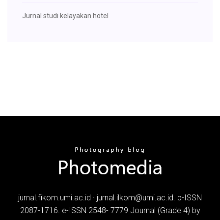
Jurnal studi kelayakan hotel
jurnal.fikom.umi.ac.id · jurnal.ilkom@umi.ac.id. p-ISSN
2087-1716. e-ISSN 2548- 7779 Journal (Grade 4) by