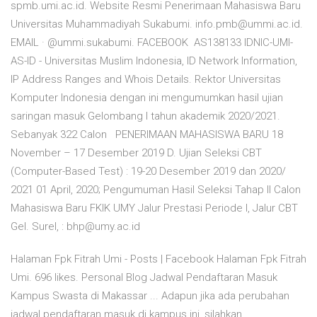
spmb.umi.ac.id. Website Resmi Penerimaan Mahasiswa Baru
Universitas Muhammadiyah Sukabumi. info.pmb@ummi.ac.id.
EMAIL · @ummi.sukabumi. FACEBOOK AS138133 IDNIC-UMI-
AS-ID - Universitas Muslim Indonesia, ID Network Information,
IP Address Ranges and Whois Details. Rektor Universitas
Komputer Indonesia dengan ini mengumumkan hasil ujian
saringan masuk Gelombang I tahun akademik 2020/2021.
Sebanyak 322 Calon PENERIMAAN MAHASISWA BARU 18
November – 17 Desember 2019 D. Ujian Seleksi CBT
(Computer-Based Test) : 19-20 Desember 2019 dan 2020/
2021 01 April, 2020; Pengumuman Hasil Seleksi Tahap II Calon
Mahasiswa Baru FKIK UMY Jalur Prestasi Periode I, Jalur CBT
Gel. Surel, : bhp@umy.ac.id
Halaman Fpk Fitrah Umi - Posts | Facebook Halaman Fpk Fitrah
Umi. 696 likes. Personal Blog Jadwal Pendaftaran Masuk
Kampus Swasta di Makassar ... Adapun jika ada perubahan
jadwal pendaftaran masuk di kampus ini, silahkan