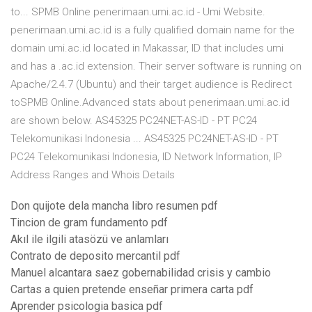
to... SPMB Online penerimaan.umi.ac.id - Umi Website.
penerimaan.umi.ac.id is a fully qualified domain name for the
domain umi.ac.id located in Makassar, ID that includes umi
and has a .ac.id extension. Their server software is running on
Apache/2.4.7 (Ubuntu) and their target audience is Redirect
toSPMB Online.Advanced stats about penerimaan.umi.ac.id
are shown below. AS45325 PC24NET-AS-ID - PT PC24
Telekomunikasi Indonesia ... AS45325 PC24NET-AS-ID - PT
PC24 Telekomunikasi Indonesia, ID Network Information, IP
Address Ranges and Whois Details
Don quijote dela mancha libro resumen pdf
Tincion de gram fundamento pdf
Akıl ile ilgili atasözü ve anlamları
Contrato de deposito mercantil pdf
Manuel alcantara saez gobernabilidad crisis y cambio
Cartas a quien pretende enseñar primera carta pdf
Aprender psicologia basica pdf