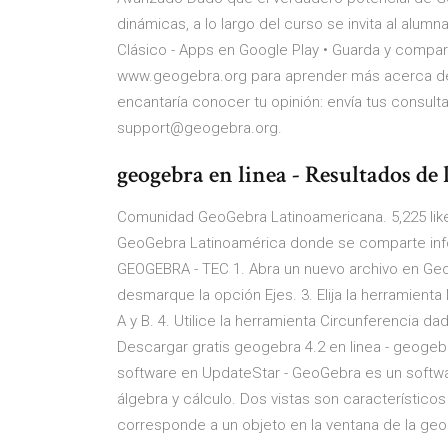
dinámicas, a lo largo del curso se invita al alu
Clásico - Apps en Google Play • Guarda y compar
www.geogebra.org para aprender más acerca de 
encantaría conocer tu opinión: envía tus consul
support@geogebra.org.
geogebra en linea - Resultados d
Comunidad GeoGebra Latinoamericana. 5,225 likes 
GeoGebra Latinoamérica donde se comparte inf
GEOGEBRA - TEC 1. Abra un nuevo archivo en GeoGe
desmarque la opción Ejes. 3. Elija la herramient
A y B. 4. Utilice la herramienta Circunferencia d
Descargar gratis geogebra 4.2 en linea - geogebr
software en UpdateStar - GeoGebra es un softw
álgebra y cálculo. Dos vistas son característico
corresponde a un objeto en la ventana de la geo