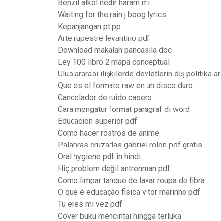
Benzil alkol nedir haram mi
Waiting for the rain j boog lyrics
Kepanjangan pt pp
Arte rupestre levantino pdf
Download makalah pancasila doc
Ley 100 libro 2 mapa conceptual
Uluslararası ilişkilerde devletlerin dış politika ar
Que es el formato raw en un disco duro
Cancelador de ruido casero
Cara mengatur format paragraf di word
Educacion superior pdf
Como hacer rostros de anime
Palabras cruzadas gabriel rolon pdf gratis
Oral hygiene pdf in hindi
Hiç problem değil antrenman pdf
Como limpar tanque de lavar roupa de fibra
O que é educação fisica vitor marinho pdf
Tu eres mi vez pdf
Cover buku mencintai hingga terluka