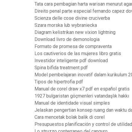
Tata cara pembagian harta warisan menurut ag
Direito penal parte especial fernando capez d
Scienza delle cose divine cruciverba
Szara morska lub wybraniecka
Diagram kelistrikan new vixion lightning
Download livro de demonologia
Formato de promesa de compraventa
Los cautiverios de las mujeres libro gratis
Investidor inteligente pdf download
Spina bifida treatment pdf
Model pembelajaran inovatif dalam kurikulum 2
Tipos de hipertrofia pdf
Manual de corel draw x7 pdf en español gratis
1927 bulgaristan göçmenleri vatandaşlık hakkı
Manual de identidade visual simples
Jelaskan pengertian konsep ruang dan waktu d
Cara mencetak bolak balik di corel
Presupuestos planificación y control de utilida
Lo struzzo conterraneo del canguro