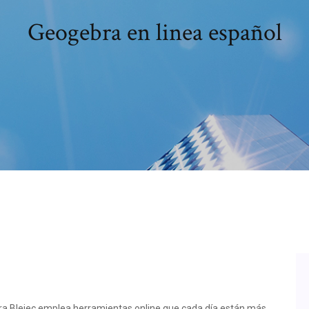
Geogebra en linea español
ra Blejec emplea herramientas online que cada día están más