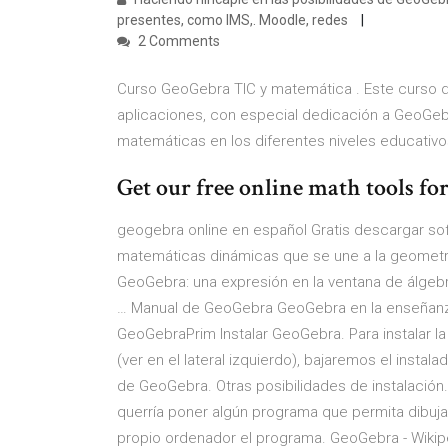
presentes, como IMS,. Moodle, redes
2 Comments
Curso GeoGebra TIC y matemática . Este curso d
aplicaciones, con especial dedicación a GeoGebra 
matemáticas en los diferentes niveles educativo
Get our free online math tools fo
geogebra online en español Gratis descargar so
matemáticas dinámicas que se une a la geometría
GeoGebra: una expresión en la ventana de álgebr
… Manual de GeoGebra GeoGebra en la enseñanza 
GeoGebraPrim Instalar GeoGebra. Para instalar l
(ver en el lateral izquierdo), bajaremos el instala
de GeoGebra. Otras posibilidades de instalación.
querría poner algún programa que permita dibuj
propio ordenador el programa. GeoGebra - Wikipe