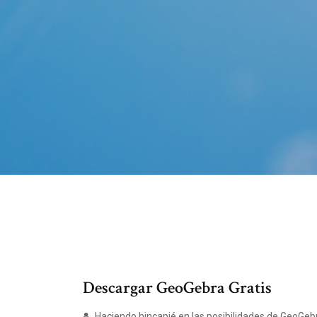
Descargar GeoGebra Gratis
Haciendo hincapié en las posibilidades de GeoGeb