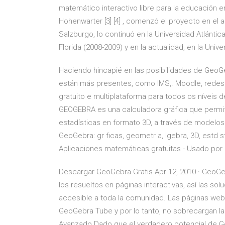
matemático interactivo libre para la educación 
Hohenwarter [3] [4] , comenzó el proyecto en el 
Salzburgo, lo continuó en la Universidad Atlántica
Florida (2008-2009) y en la actualidad, en la Univ
Haciendo hincapié en las posibilidades de GeoG
están más presentes, como IMS,. Moodle, rede
gratuito e multiplataforma para todos os níveis 
GEOGEBRA es una calculadora gráfica que permit
estadísticas en formato 3D, a través de modelo
GeoGebra: gr ficas, geometr a, lgebra, 3D, estd s
Aplicaciones matemáticas gratuitas - Usado por .
Descargar GeoGebra Gratis Apr 12, 2010 · GeoGe
los resueltos en páginas interactivas, así las s
accesible a toda la comunidad. Las páginas web i
GeoGebra Tube y por lo tanto, no sobrecargan l
Avanzado Dado que el verdadero potencial de Ge