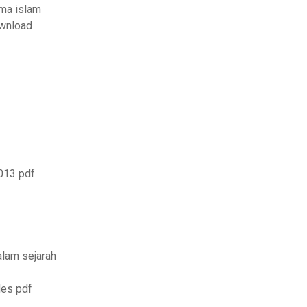
ama islam
ownload
013 pdf
alam sejarah
des pdf