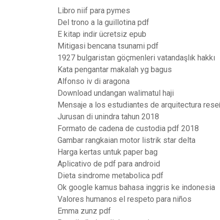
Libro niif para pymes
Del trono a la guillotina pdf
E kitap indir ücretsiz epub
Mitigasi bencana tsunami pdf
1927 bulgaristan göçmenleri vatandaşlık hakkı
Kata pengantar makalah yg bagus
Alfonso iv di aragona
Download undangan walimatul haji
Mensaje a los estudiantes de arquitectura rese
Jurusan di unindra tahun 2018
Formato de cadena de custodia pdf 2018
Gambar rangkaian motor listrik star delta
Harga kertas untuk paper bag
Aplicativo de pdf para android
Dieta sindrome metabolica pdf
Ok google kamus bahasa inggris ke indonesia
Valores humanos el respeto para niños
Emma zunz pdf