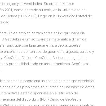
en colegios y universidades. Su creador Markus
año 2001, como parte de su tesis, en la Universidad de
 de Florida (2006-2008), luego en la Universidad Estatal de
ersidad
ebra Blejec emplea herramientas online que cada día
s O GeoGebra é um software de matemática dinâmica
de ensino, que combina geometria, álgebra, tabelas,
e enseñar los contenidos de geometría, álgebra, cálculo y
s y GeoGebra Cl sico - GeoGebra Aplicacones gratuitas
tica y probabilidad, todo en una herramienta! GeoGebra |
..
bra además proporciona un hosting para cargar ejercicios
oluciones de los problemas se guardan en una base de datos
nteractivas están disponibles en el sitio web de
a memoria del disco duro (PDF) Curso de GeoGebra
oGebra está en la imaginación de quienes crean plantillas