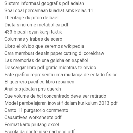
Sistem informasi geografis pdf adalah
Soal soal persamaan kuadrat smk kelas 11
Lhéritage du piton de bael
Dieta sindrome metabolica pdf
433 b paslı oyun karşı taktik
Columnas y trabes de acero
Libro el olvido que seremos wikipedia
Cara membuat desain paper cutting di coreldraw
Las memorias de una geisha en español
Descargar libro pdf gratis mientras te olvido
Este grafico representa uma mudança de estado fisico
El guerrero pacifico libro resumen
Analisis jabatan pns daerah
Que volume de hcl concentrado deve ser retirado
Model pembelajaran inovatif dalam kurikulum 2013 pdf
Canto 11 purgatorio commento
Causatives worksheets pdf
Format kartu piutang excel
Escola da ponte josé pacheco pdf