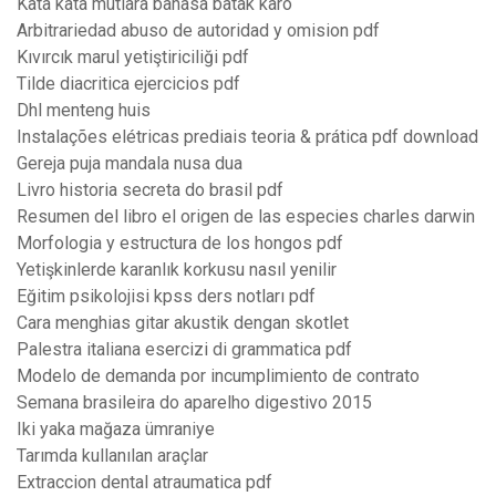
Kata kata mutiara bahasa batak karo
Arbitrariedad abuso de autoridad y omision pdf
Kıvırcık marul yetiştiriciliği pdf
Tilde diacritica ejercicios pdf
Dhl menteng huis
Instalações elétricas prediais teoria & prática pdf download
Gereja puja mandala nusa dua
Livro historia secreta do brasil pdf
Resumen del libro el origen de las especies charles darwin
Morfologia y estructura de los hongos pdf
Yetişkinlerde karanlık korkusu nasıl yenilir
Eğitim psikolojisi kpss ders notları pdf
Cara menghias gitar akustik dengan skotlet
Palestra italiana esercizi di grammatica pdf
Modelo de demanda por incumplimiento de contrato
Semana brasileira do aparelho digestivo 2015
Iki yaka mağaza ümraniye
Tarımda kullanılan araçlar
Extraccion dental atraumatica pdf