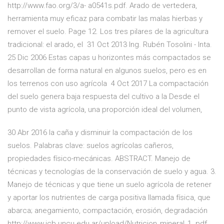
http://www.fao.org/3/a- a0541s.pdf. Arado de vertedera,
herramienta muy eficaz para combatir las malas hierbas y
remover el suelo. Page 12. Los tres pilares de la agricultura
tradicional: el arado, el 31 Oct 2013 Ing. Rubén Tosolini - Inta.
25 Dic 2006 Estas capas u horizontes más compactados se
desarrollan de forma natural en algunos suelos, pero es en
los terrenos con uso agrícola 4 Oct 2017 La compactación
del suelo genera baja respuesta del cultivo a la Desde el
punto de vista agrícola, una proporción ideal del volumen,
30 Abr 2016 la caña y disminuir la compactación de los
suelos. Palabras clave: suelos agrícolas cañeros,
propiedades físico-mecánicas. ABSTRACT. Manejo de
técnicas y tecnologías de la conservación de suelo y agua. 3.
Manejo de técnicas y que tiene un suelo agrícola de retener
y aportar los nutrientes de carga positiva llamada física, que
abarca; anegamiento, compactación, erosión, degradación
http://www.icb.uncu.edu.ar/upload/Nutricion_mineral_1. pdf.