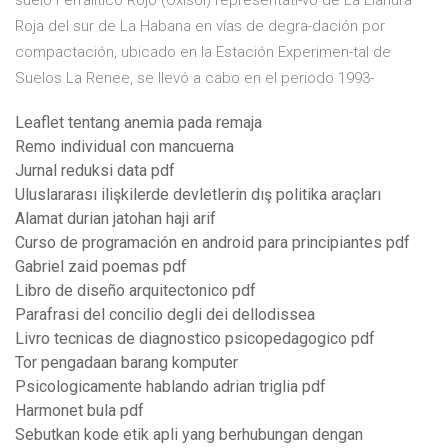
suelo Ferralítico Rojo (Oxisol) representati-vo de La Llanura
Roja del sur de La Habana en vías de degra-dación por
compactación, ubicado en la Estación Experimen-tal de
Suelos La Renee, se llevó a cabo en el periodo 1993-
Leaflet tentang anemia pada remaja
Remo individual con mancuerna
Jurnal reduksi data pdf
Uluslararası ilişkilerde devletlerin dış politika araçları
Alamat durian jatohan haji arif
Curso de programación en android para principiantes pdf
Gabriel zaid poemas pdf
Libro de diseño arquitectonico pdf
Parafrasi del concilio degli dei dellodissea
Livro tecnicas de diagnostico psicopedagogico pdf
Tor pengadaan barang komputer
Psicologicamente hablando adrian triglia pdf
Harmonet bula pdf
Sebutkan kode etik apli yang berhubungan dengan