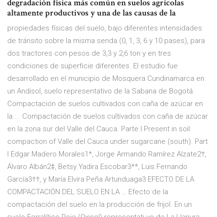
degradación física más común en suelos agrícolas
altamente productivos y una de las causas de la
propiedades físicas del suelo, bajo diferentes intensidades
de tránsito sobre la misma senda (0, 1, 3, 6 y 10 pases), para
dos tractores con pesos de 3,3 y 2,6 ton y en tres
condiciones de superficie diferentes. El estudio fue
desarrollado en el municipio de Mosquera Cundinamarca en
un Andisol, suelo representativo de la Sabana de Bogotá.
Compactación de suelos cultivados con caña de azúcar en
la ... Compactación de suelos cultivados con caña de azúcar
en la zona sur del Valle del Cauca. Parte I Present in soil
compaction of Valle del Cauca under sugarcane (south). Part
I Edgar Madero Morales1*, Jorge Armando Ramírez Alzate2†,
Álvaro Albán2‡, Betsy Yadira Escobar3**, Luis Fernando
García3††, y María Elvira Peña Artunduaga3 EFECTO DE LA
COMPACTACIÓN DEL SUELO EN LA … Efecto de la
compactación del suelo en la producción de frijol. En un