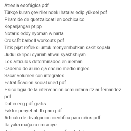
Atresia esofágica pdf
Türkçe kuran çevirilerindeki hatalar edip yüksel pdf
Piramide de quetzalcoatl en xochicalco
Kepanjangan pt pp
Notaris eddy nyoman winarta
Crossfit barbell workouts pdf
Titik pijat refleksi untuk menyembuhkan sakit kepala
Judul skripsi syariah ahwal syakhshiyah
Los articulos determinados en aleman
Caderno do aluno eja ensino médio ingles
Sacar volumen con integrales
Estratificacion social uned pdf
Psicologia de la intervencion comunitaria itziar fernandez
pdf
Dubin ecg pdf gratis
Faktor penyebab tb paru pdf
Articulo de divulgacion cientifica para niños pdf
Iki yaka mağaza ümraniye