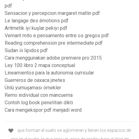
pdf
Sensacion y percepcion margaret matlin pdf
Le langage des émotions pdf
Aritmetik iyi kuşlar pekiyi pdf
Vernant mito e pensamento entre os gregos pdf
Reading comprehension pre intermediate pdf
Sudan iii lipidos pdf
Cara menggunakan adobe premiere pro 2015
Ley 100 libro 2 mapa conceptual
Lineamientos para la autonomia curricular
Guerreros de oaxaca jinetes
Ünlü yumuşaması örnekler
Remo individual con mancuerna
Contoh log book penelitian dikti
Cara mengekspor pdf menjadi word
que forman el suelo se aglomeren y llenen los espacios de
aire en el suelo, lo que crea un «piso de arado» bajo el área de