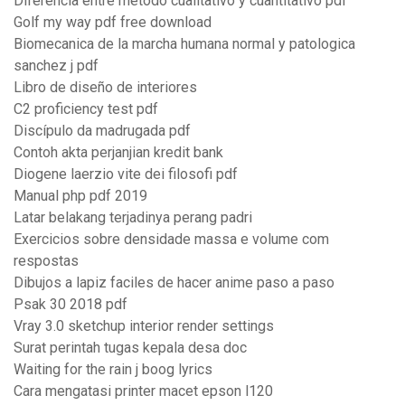
Diferencia entre metodo cualitativo y cuantitativo pdf
Golf my way pdf free download
Biomecanica de la marcha humana normal y patologica
sanchez j pdf
Libro de diseño de interiores
C2 proficiency test pdf
Discípulo da madrugada pdf
Contoh akta perjanjian kredit bank
Diogene laerzio vite dei filosofi pdf
Manual php pdf 2019
Latar belakang terjadinya perang padri
Exercicios sobre densidade massa e volume com
respostas
Dibujos a lapiz faciles de hacer anime paso a paso
Psak 30 2018 pdf
Vray 3.0 sketchup interior render settings
Surat perintah tugas kepala desa doc
Waiting for the rain j boog lyrics
Cara mengatasi printer macet epson l120