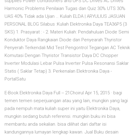
supplies Power conditioners and UPS DC Drives AC Drives
Harmonic Problems Penilaian Tugas dan Quiz 30% UTS 30%
UAS 40% Tidak ada Ujian … Kuliah ELDA | ARYULIUS JASUAN
PERSONAL BLOG Silabus :Kuliah Elektronika Daya TEA36P5 (3
SKS) 1. Prasyarat : - 2. Materi Kuliah: Pendahuluan Diode Semi
Konduktor Daya Rangkaian Diode dan Penyearah Thyristor
Penyerah Terkendali Mid Test Pengontrol Tegangan AC Teknik
Komutasi Dengan Thyristor Transistor Daya DC Chopper
Inverter Modulasi Lebar Pulsa Inverter Pulsa Resonansi Saklar
Statis ( Saklar Tetap) 3. Perkenalan Elektronika Daya -
PortalSatu
E-Book Elektronika Daya Full -- 21Choirul Apr 15, 2015 · bagi
temen temen seperjuangan atau yang lain, mungkin yang lagi
pada nempuh mata kuliah super ini yaitu Elektronika Daya,
mungkin sedang butuh referensi. mungkin buku ini bisa
membantu anda sekalian. bisa dilihat dari daftar isi
kandungannya lumayan lengkap kawan. Jual Buku desain