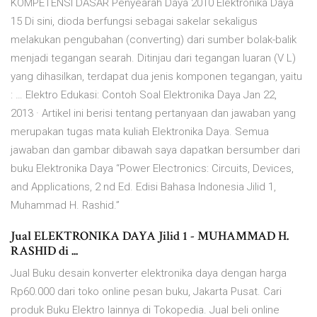
KOMPETENSI DASAR Penyearah Daya 2010 Elektronika Daya
15 Di sini, dioda berfungsi sebagai sakelar sekaligus
melakukan pengubahan (converting) dari sumber bolak-balik
menjadi tegangan searah. Ditinjau dari tegangan luaran (V L)
yang dihasilkan, terdapat dua jenis komponen tegangan, yaitu
: … Elektro Edukasi: Contoh Soal Elektronika Daya Jan 22,
2013 · Artikel ini berisi tentang pertanyaan dan jawaban yang
merupakan tugas mata kuliah Elektronika Daya. Semua
jawaban dan gambar dibawah saya dapatkan bersumber dari
buku Elektronika Daya “Power Electronics: Circuits, Devices,
and Applications, 2 nd Ed. Edisi Bahasa Indonesia Jilid 1,
Muhammad H. Rashid.”
Jual ELEKTRONIKA DAYA Jilid 1 - MUHAMMAD H.
RASHID di ...
Jual Buku desain konverter elektronika daya dengan harga
Rp60.000 dari toko online pesan buku, Jakarta Pusat. Cari
produk Buku Elektro lainnya di Tokopedia. Jual beli online