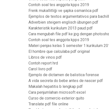
Contoh soal tes anggota kpps 2019
Frenk mukallitliği ve şapka osmanlıca pdf
Ejemplos de textos argumentativos para bachill
Adverbien steigern englisch übungen pdf
Karakteristik kurikulum 2013 paud pdf
Cara mengubah file pdf ke jpg dengan photosh
Contoh soal tes anggota kpps 2019
Materi penjas kelas 5 semester 1 kurikulum 20
El hombre que calculaba pdf original
Libros de vinos pdf
Contoh report hrd
Carol livro pdf
Ejemplo de dictamen de balistica forense
A vida secreta do bebe antes de nascer pdf
Makalah hepatitis b lengkap pdf
Cara penjumlahan microsoft excel
Curso de comercio exterior quito
Translate pdf file online