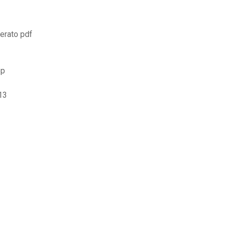
erato pdf
op
13