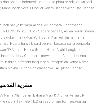
arab dan bahasa indonesia, membuka pintu rezeki, download
Maha Indah Versi Bilingual Dalam Bahasa Arab Dan Bahasa
buhan hanya kepada Allah SWT semata. Terjemahan
ika disatukan maka Asma'ul Husna Asmaul Husna (nama
 Asmaul Husna hanya bisa diberikan kepada sang pencipta,
caan 99 Asmaul Husna (Nama-Nama Allah) Lengkap Latin +
Allah in the Holy Quran are known as the Asma ul Husna.
texts in three different languages Pengertian Nama Nama
slam Makna Urutan Penjelasannya · Al-Qur'an Bahasa
aul Husna Beserta Artinya | سفرﻳﺔ القدسيه
 99 Nama Allah dalam Bahasa Arab & Artinya .Asma Ul-
 (.pdf), Text File (.txt) or read online for free.Asmaul