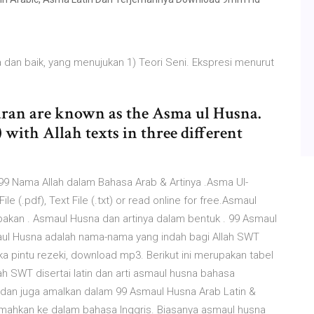
dan baik, yang menujukan 1) Teori Seni. Ekspresi menurut
uran are known as the Asma ul Husna.
) with Allah texts in three different
 99 Nama Allah dalam Bahasa Arab & Artinya .Asma Ul-
 (.pdf), Text File (.txt) or read online for free.Asmaul
upakan . Asmaul Husna dan artinya dalam bentuk . 99 Asmaul
Asmaul Husna adalah nama-nama yang indah bagi Allah SWT
ka pintu rezeki, download mp3. Berikut ini merupakan tabel
h SWT disertai latin dan arti asmaul husna bahasa
n, dan juga amalkan dalam 99 Asmaul Husna Arab Latin &
rjemahkan ke dalam bahasa Inggris. Biasanya asmaul husna