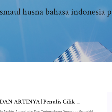
smaul husna bahasa indonesia p
 ARTINYA | Penulis Cilik ...
ah In Arabic, Asma Latin Dan Terjemahnya Download 9mm Hd