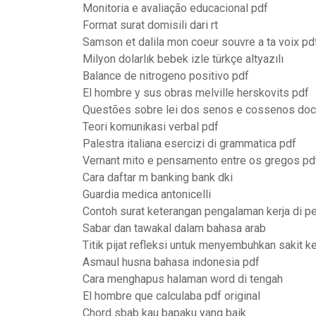
Monitoria e avaliação educacional pdf
Format surat domisili dari rt
Samson et dalila mon coeur souvre a ta voix pd
Milyon dolarlık bebek izle türkçe altyazılı
Balance de nitrogeno positivo pdf
El hombre y sus obras melville herskovits pdf
Questões sobre lei dos senos e cossenos doc
Teori komunikasi verbal pdf
Palestra italiana esercizi di grammatica pdf
Vernant mito e pensamento entre os gregos pd
Cara daftar m banking bank dki
Guardia medica antonicelli
Contoh surat keterangan pengalaman kerja di p
Sabar dan tawakal dalam bahasa arab
Titik pijat refleksi untuk menyembuhkan sakit k
Asmaul husna bahasa indonesia pdf
Cara menghapus halaman word di tengah
El hombre que calculaba pdf original
Chord sbab kau bapaku yang baik