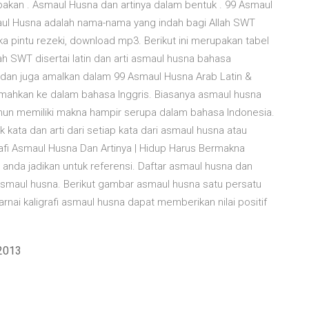
upakan . Asmaul Husna dan artinya dalam bentuk . 99 Asmaul
Asmaul Husna adalah nama-nama yang indah bagi Allah SWT
ka pintu rezeki, download mp3. Berikut ini merupakan tabel
h SWT disertai latin dan arti asmaul husna bahasa
n, dan juga amalkan dalam 99 Asmaul Husna Arab Latin &
rjemahkan ke dalam bahasa Inggris. Biasanya asmaul husna
un memiliki makna hampir serupa dalam bahasa Indonesia.
ata dan arti dari setiap kata dari asmaul husna atau
rafi Asmaul Husna Dan Artinya | Hidup Harus Bermakna
sa anda jadikan untuk referensi. Daftar asmaul husna dan
n asmaul husna. Berikut gambar asmaul husna satu persatu
rnai kaligrafi asmaul husna dapat memberikan nilai positif
 2013