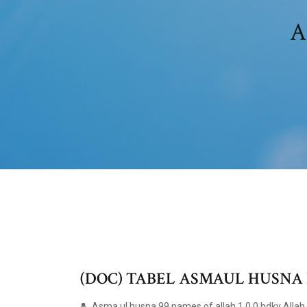
A
(DOC) TABEL ASMAUL HUSNA DAN
Asma ul husna 99 names of allah 1 0 0 hdky All