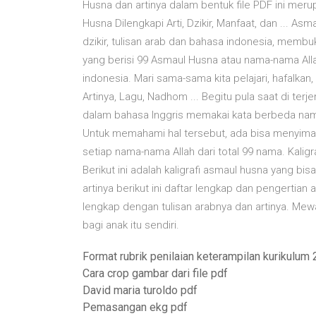
Husna dan artinya dalam bentuk file PDF ini mer
Husna Dilengkapi Arti, Dzikir, Manfaat, dan ... 
dzikir, tulisan arab dan bahasa indonesia, membu
yang berisi 99 Asmaul Husna atau nama-nama Alla
indonesia. Mari sama-sama kita pelajari, hafalka
Artinya, Lagu, Nadhom ... Begitu pula saat di te
dalam bahasa Inggris memakai kata berbeda nam
Untuk memahami hal tersebut, ada bisa menyimak k
setiap nama-nama Allah dari total 99 nama. Kalig
Berikut ini adalah kaligrafi asmaul husna yang bi
artinya berikut ini daftar lengkap dan pengertia
lengkap dengan tulisan arabnya dan artinya. Mewa
bagi anak itu sendiri.
Format rubrik penilaian keterampilan kurikulum
Cara crop gambar dari file pdf
David maria turoldo pdf
Pemasangan ekg pdf