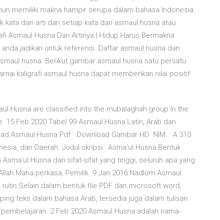
un memiliki makna hampir serupa dalam bahasa Indonesia.
ata dan arti dari setiap kata dari asmaul husna atau
rafi Asmaul Husna Dan Artinya | Hidup Harus Bermakna
sa anda jadikan untuk referensi. Daftar asmaul husna dan
n asmaul husna. Berikut gambar asmaul husna satu persatu
rnai kaligrafi asmaul husna dapat memberikan nilai positif
aul Husna are classified into the mubalaghah group In the
e 15 Feb 2020 Tabel 99 Asmaul Husna Latin, Arab dan
nload Asmaul Husna Pdf · Download Gambar HD NIM. : A 310
nesia, dan Daerah. Judul skripsi : Asma'ul Husna Bentuk
ah Asma'ul Husna dan sifat-sifat yang tinggi, seluruh apa yang
. Allah Maha perkasa, Pemilik 9 Jan 2016 Nadlom Asmaul
rutin Selain dalam bentuk file PDF dan microsoft word,
ng teks dalam bahasa Arab, tersedia juga dalam tulisan
n pembelajaran 2 Feb 2020 Asmaul Husna adalah nama-