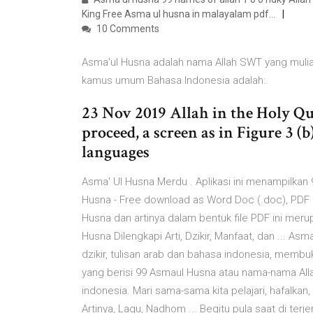
King Free Asma ul husna in malayalam pdf…
10 Comments
Asma'ul Husna adalah nama Allah SWT yang mulia 
kamus umum Bahasa Indonesia adalah:.
23 Nov 2019 Allah in the Holy Q
proceed, a screen as in Figure 3 (b
languages
Asma' Ul Husna Merdu . Aplikasi ini menampilkan
Husna - Free download as Word Doc (.doc), PDF File
Husna dan artinya dalam bentuk file PDF ini mer
Husna Dilengkapi Arti, Dzikir, Manfaat, dan ... 
dzikir, tulisan arab dan bahasa indonesia, membu
yang berisi 99 Asmaul Husna atau nama-nama Alla
indonesia. Mari sama-sama kita pelajari, hafalka
Artinya, Lagu, Nadhom ... Begitu pula saat di te