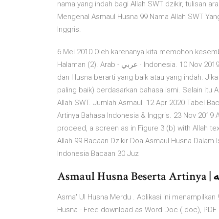
nama yang indah bagi Allah SWT dzikir, tulisan 
Mengenal Asmaul Husna 99 Nama Allah SWT Yang 
Inggris.
6 Mei 2010 Oleh karenanya kita memohon kesem
Halaman (2). Arab - عربي · Indonesia. 10 Nov 2019 TRIBUNSUMSEL.COM - Secara bahasa, Asma berarti nama
dan Husna berarti yang baik atau yang indah. J
paling baik) berdasarkan bahasa ismi. Selain itu
Allah SWT. Jumlah Asmaul 12 Apr 2020 Tabel Ba
Artinya Bahasa Indonesia & Inggris. 23 Nov 2019 
proceed, a screen as in Figure 3 (b) with Allah 
Allah 99 Bacaan Dzikir Doa Asmaul Husna Dalam I
Indonesia Bacaan 30 Juz
Asm
Asma' Ul Husna Merdu . Aplikasi ini menampilkan
Husna - Free download as Word Doc (.doc), PDF File