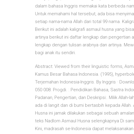
dalam bahasa Inggris memakai kata berbeda nam
Untuk memahami hal tersebut, ada bisa menyimak k
setiap nama-nama Allah dari total 99 nama. Kalig
Berikut ini adalah kaligrafi asmaul husna yang bi
artinya berikut ini daftar lengkap dan pengertia
lengkap dengan tulisan arabnya dan artinya. Mewa
bagi anak itu sendiri.
Abstract: Viewed from their linguistic forms, Asm
Kamus Besar Bahasa Indonesia. (1995), hyperbol
Terjemahan Indonesia-Inggris. By Inggris · Dow
050 008. Progdi. : Pendidikan Bahasa, Sastra Indo
Padanan, Pengertian, dan Deskripsi:. Milik Allah-l
ada di langit dan di bumi bertasbih kepada Allah
Husna ini jamak dilakukan sebagai sebuah amalan 
teks Nadlom Asmaul Husna selengkapnya Di sampi
Kini, madrasah se-Indonesia dapat melaksanaka