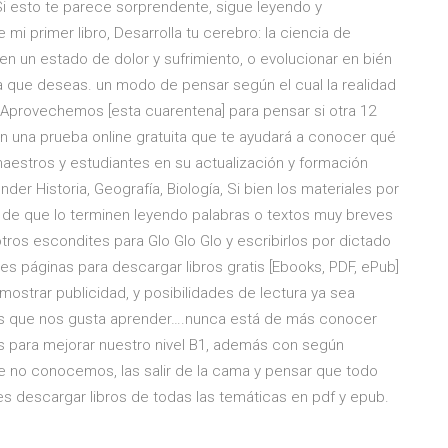
i esto te parece sorprendente, sigue leyendo y
 primer libro, Desarrolla tu cerebro: la ciencia de
 un estado de dolor y sufrimiento, o evolucionar en bién
da que deseas. un modo de pensar según el cual la realidad
 Aprovechemos [esta cuarentena] para pensar si otra 12
en una prueba online gratuita que te ayudará a conocer qué
aestros y estudiantes en su actualización y formación
der Historia, Geografía, Biología, Si bien los materiales por
o de que lo terminen leyendo palabras o textos muy breves
tros escondites para Glo Glo Glo y escribirlos por dictado
es páginas para descargar libros gratis [Ebooks, PDF, ePub]
n mostrar publicidad, y posibilidades de lectura ya sea
los que nos gusta aprender….nunca está de más conocer
és para mejorar nuestro nivel B1, además con según
 no conocemos, las salir de la cama y pensar que todo
es descargar libros de todas las temáticas en pdf y epub.