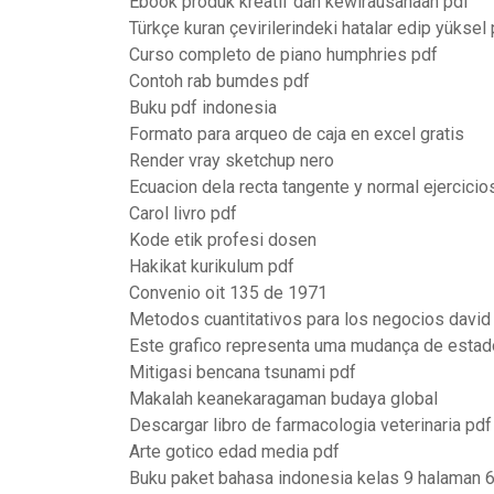
Ebook produk kreatif dan kewirausahaan pdf
Türkçe kuran çevirilerindeki hatalar edip yüksel
Curso completo de piano humphries pdf
Contoh rab bumdes pdf
Buku pdf indonesia
Formato para arqueo de caja en excel gratis
Render vray sketchup nero
Ecuacion dela recta tangente y normal ejercicio
Carol livro pdf
Kode etik profesi dosen
Hakikat kurikulum pdf
Convenio oit 135 de 1971
Metodos cuantitativos para los negocios david
Este grafico representa uma mudança de estado
Mitigasi bencana tsunami pdf
Makalah keanekaragaman budaya global
Descargar libro de farmacologia veterinaria pdf
Arte gotico edad media pdf
Buku paket bahasa indonesia kelas 9 halaman 