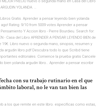
al MEJOR PRECIO nuevo o segunda mano en Casa del Libro
. ARGUDIN YOLANDA. …
bros Gratis. Aprender a pensar leyendo bien yolanda
 ago! Rating: 9/10 from 5009 votes Aprender a pensar
 Pensamiento Y Accion libro - Pierre Bourdieu. Search for:
N - Casa del Libro APRENDER A PENSAR LEYENDO BIEN de
19€. Libro nuevo o segunda mano, sinopsis, resumen y
da argudin libro.pdf Descubra todo lo que Scribd tiene
 importantes editoriales. Comience la prueba gratis Cancele
 bien yolanda argudin libro… Aprender a pensar escribir
fecha con su trabajo rutinario en el que
ámbito laboral, no le van tan bien las
eb a los que remite en este libro. específicas como estas,