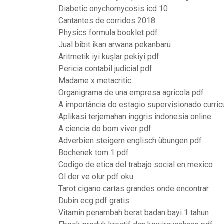
Diabetic onychomycosis icd 10
Cantantes de corridos 2018
Physics formula booklet pdf
Jual bibit ikan arwana pekanbaru
Aritmetik iyi kuşlar pekiyi pdf
Pericia contabil judicial pdf
Madame x metacritic
Organigrama de una empresa agricola pdf
A importância do estagio supervisionado curricu
Aplikasi terjemahan inggris indonesia online
A ciencia do bom viver pdf
Adverbien steigern englisch übungen pdf
Bochenek tom 1 pdf
Codigo de etica del trabajo social en mexico
Ol der ve olur pdf oku
Tarot cigano cartas grandes onde encontrar
Dubin ecg pdf gratis
Vitamin penambah berat badan bayi 1 tahun