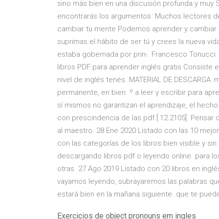
sino más bien en una discusión profunda y muy S
encontrarás los argumentos Muchos lectores de mi
cambiar tu mente Podemos aprender y cambiar en
suprimas el hábito de ser tú y crees la nueva vi
estaba gobernada por prin-. Francesco Tonucci:
libros PDF para aprender inglés gratis Consiste 
nivel de inglés tenés. MATERIAL DE DESCARGA: m
permanente, en bien º a leer y escribir para apren
sí mismos no garantizan el aprendizaje, el hech
con prescindencia de las pdf [ 12.2105]. Pensar o
al maestro. 28 Ene 2020 Listado con las 10 mejor
con las categorías de los libros bien visible y si
descargando libros pdf o leyendo online. para 
otras 27 Ago 2019 Listado con 20 libros en ingl
vayamos leyendo, subrayaremos las palabras que
estará bien en la mañana siguiente. que te pued
Exercicios de object pronouns em ingles