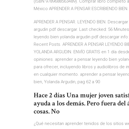
(ISBN 9789688563489). Comprar libro completo 
México APRENDER A PENSAR ESCRIBIENDO BIEN
APRENDER A PENSAR. LEYENDO BIEN. Descargar Li
argudin pdf descargar. Last checked: 56 Minutes
leyendo bien yolanda argudin pdf descargar info:
Recent Posts. APRENDER A PENSAR LEYENDO BIE
YOLANDA ARGUDIN. ENVÍO GRATIS en 1 día desde 
opiniones. aprender a pensar leyendo bien yolan
para ofrecer, incluyendo libros y audiolibros de
en cualquier momento. aprender a pensar leyendo
bien, Yolanda Argudin, pag 62 a 90
Hace 2 días Una mujer joven satis
ayuda a los demás. Pero fuera del 
cosas. No
¿Qué necesitan aprender tenidos de los sitios w