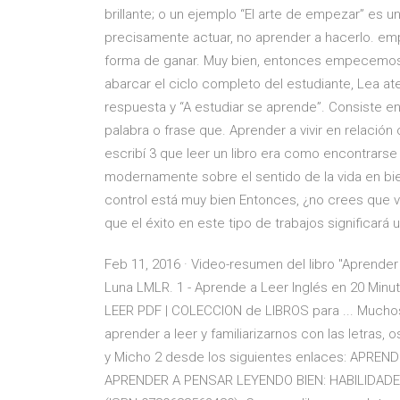
brillante; o un ejemplo “El arte de empezar” es u
precisamente actuar, no aprender a hacerlo. em
forma de ganar. Muy bien, entonces empecemos e
abarcar el ciclo completo del estudiante, Lea a
respuesta y “A estudiar se aprende”. Consiste e
palabra o frase que. Aprender a vivir en relación 
escribí 3 que leer un libro era como encontrars
modernamente sobre el sentido de la vida en bie
control está muy bien Entonces, ¿no crees que v
que el éxito en este tipo de trabajos significará 
Feb 11, 2016 · Video-resumen del libro "Aprender
Luna LMLR. 1 - Aprende a Leer Inglés en 20 Minuto
LEER PDF | COLECCION de LIBROS para ... Muchos
aprender a leer y familiarizarnos con las letras,
y Micho 2 desde los siguientes enlaces: APREN
APRENDER A PENSAR LEYENDO BIEN: HABILIDADE