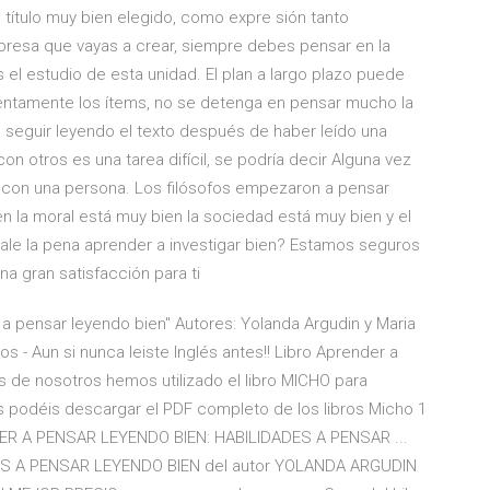
n título muy bien elegido, como expre sión tanto
presa que vayas a crear, siempre debes pensar en la
l estudio de esta unidad. El plan a largo plazo puede
tentamente los ítems, no se detenga en pensar mucho la
n seguir leyendo el texto después de haber leído una
con otros es una tarea difícil, se podría decir Alguna vez
e con una persona. Los filósofos empezaron a pensar
n la moral está muy bien la sociedad está muy bien y el
ale la pena aprender a investigar bien? Estamos seguros
una gran satisfacción para ti
 a pensar leyendo bien" Autores: Yolanda Argudin y Maria
s - Aun si nunca leiste Inglés antes!! Libro Aprender a
 de nosotros hemos utilizado el libro MICHO para
 os podéis descargar el PDF completo de los libros Micho 1
DER A PENSAR LEYENDO BIEN: HABILIDADES A PENSAR ...
S A PENSAR LEYENDO BIEN del autor YOLANDA ARGUDIN