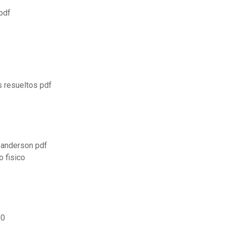
 pdf
s resueltos pdf
 anderson pdf
 fisico
60